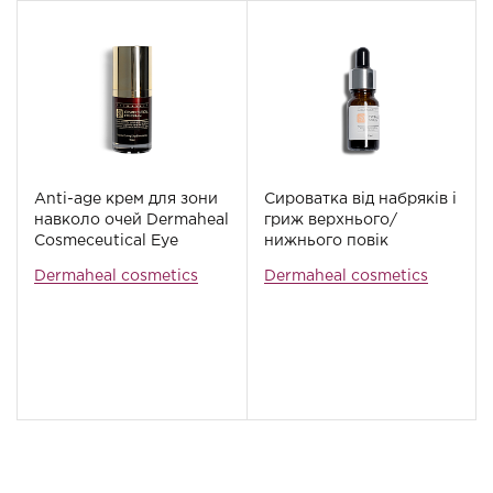
Anti-age крем для зони
Сироватка від набряків і
навколо очей Dermaheal
гриж верхнього/
Cosmeceutical Eye
нижнього повік
Cream, 15 мл
Dermaheal Eyebag
Dermaheal cosmetics
Dermaheal cosmetics
Serum, 10 мл