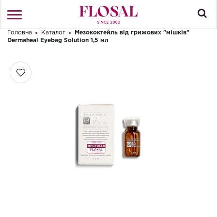
Головна
Каталог
Мезококтейль від грижових "мішків"
Привіт! Що Ви шукаєте?
Dermaheal Eyebag Solution 1,5 мл
Увійти
/
Реєстрація
КАТАЛОГ
ПРО МАГАЗИН
КОНТАКТИ
ДОСТАВКА І ОПЛАТА
БРЕНДИ
АКЦІЇ