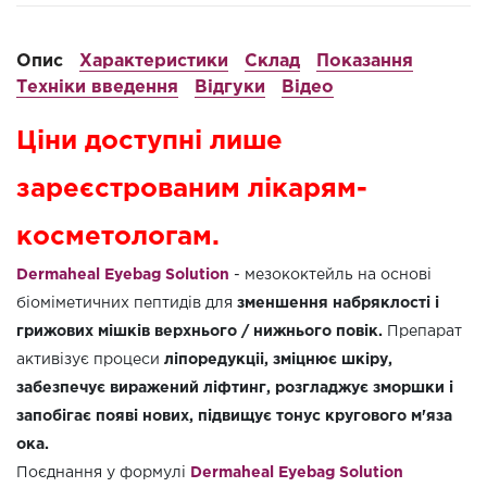
Опис
Характеристики
Склад
Показання
Техніки введення
Відгуки
Відео
Ціни доступні лише
зареєстрованим лікарям-
косметологам.
Dermaheal Eyebag Solution
- мезококтейль на основі
біоміметичних пептидів для
зменшення набряклості і
грижових мішків верхнього / нижнього повік.
Препарат
активізує процеси
ліпоредукціі, зміцнює шкіру,
забезпечує виражений ліфтинг, розгладжує зморшки і
запобігає появі нових, підвищує тонус кругового м'яза
ока.
Поєднання у формулі
Dermaheal Eyebag Solution