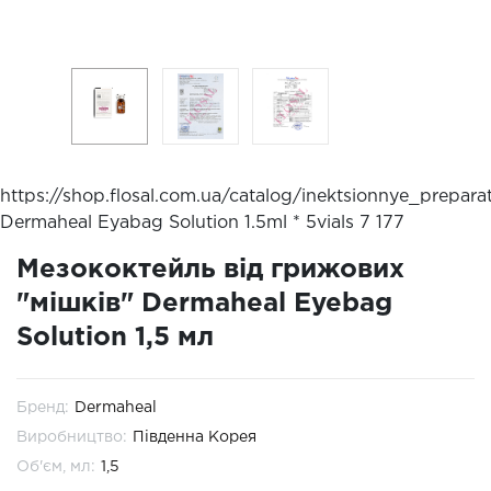
https://shop.flosal.com.ua/catalog/inektsionnye_prep
Dermaheal Eyabag Solution 1.5ml * 5vials
7
177
Мезококтейль від грижових
"мішків" Dermaheal Eyebag
Solution 1,5 мл
Бренд:
Dermaheal
Виробництво:
Південна Корея
Об'єм, мл:
1,5