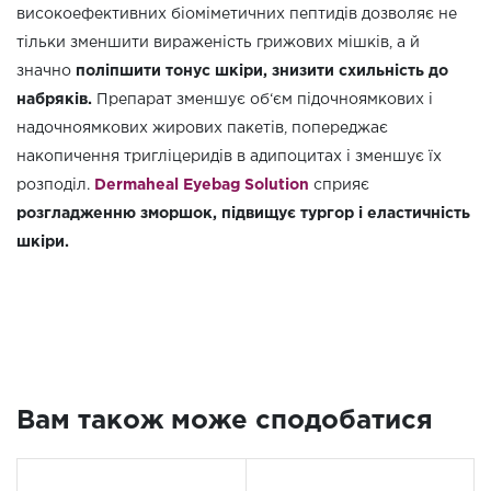
високоефективних біоміметичних пептидів дозволяє не
тільки зменшити вираженість грижових мішків, а й
значно
поліпшити тонус шкіри, знизити схильність до
набряків.
Препарат зменшує об‘єм підочноямкових і
надочноямкових жирових пакетів, попереджає
накопичення тригліцеридів в адипоцитах і зменшує їх
розподіл.
Dermaheal Eyebag Solution
сприяє
розгладженню зморшок, підвищує тургор і еластичність
шкіри.
Вам також може сподобатися