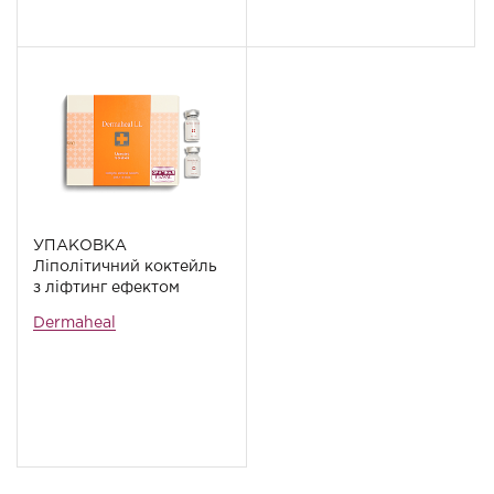
УПАКОВКА
Ліполітичний коктейль
з ліфтинг ефектом
Dermaheal LL, 10
Dermaheal
флаконів