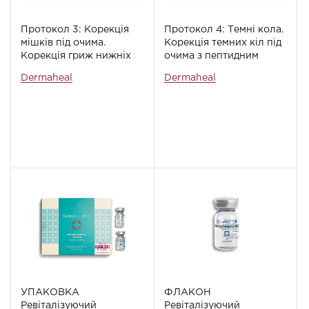
Протокол 3: Корекція
Протокол 4: Темні кола.
мішків під очима.
Корекція темних кіл під
Корекція гриж нижніх
очима з пептидним
повік і маскування
відновленням
Dermaheal
Dermaheal
слідів процедури
УПАКОВКА
ФЛАКОН
Ревіталізуючий
Ревіталізуючий