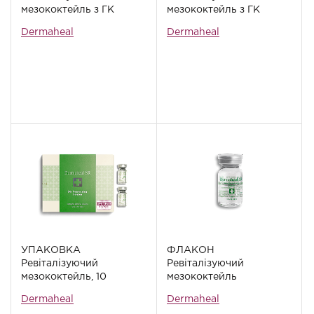
мезококтейль з ГК
мезококтейль з ГК
Dermaheal HSR, 10
Dermaheal HSR, 5 мл
Dermaheal
Dermaheal
флаконів
УПАКОВКА
ФЛАКОН
Ревіталізуючий
Ревіталізуючий
мезококтейль, 10
мезококтейль
флаконів
Dermaheal SR, 5 мл
Dermaheal
Dermaheal