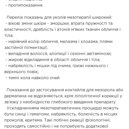
- протипоказання.
Перелік показань для уколів мезотерапії широкий:
- вікові зміни шкіри - зморшки, втрата пружності та
еластичності, дряблість і атонія м'яких тканин обличчя і
тіла;
- нерівний колір обличчя, мелазма і хлоазма, плями
застійної пігментації;
- випадіння волосся, алопеції і сезонні авітамінози;
- жирові відкладення в області обличчя і тіла;
- набряклість і мішки під очима, грижі нижнього і
верхнього повік;
- темні кола навколо очей
Показання до застосування коктейлів для мезорола або
дермапена не відрізняються, крім ліполітичної корекції у
зв’язку з необхідністю глибокого введення препарату.
Ускладненнями мезотерапевтичних процедур можуть
бути синці і гематоми, набряклість, болючість в місцях
проколів, еритема. Такі побічні реакції фізіологічні,
проходять самостійно і не потребують додаткової