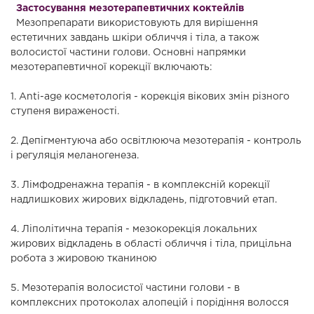
Застосування мезотерапевтичних коктейлів
Мезопрепарати використовують для вирішення
естетичних завдань шкіри обличчя і тіла, а також
волосистої частини голови. Основні напрямки
мезотерапевтичної корекції включають:
1. Anti-age косметологія - корекція вікових змін різного
ступеня вираженості.
2. Депігментуюча або освітлююча мезотерапія - контроль
і регуляція меланогенеза.
3. Лімфодренажна терапія - в комплексній корекції
надлишкових жирових відкладень, підготовчий етап.
4. Ліполітична терапія - мезокорекція локальних
жирових відкладень в області обличчя і тіла, прицільна
робота з жировою тканиною
5. Мезотерапія волосистої частини голови - в
комплексних протоколах алопецій і порідіння волосся