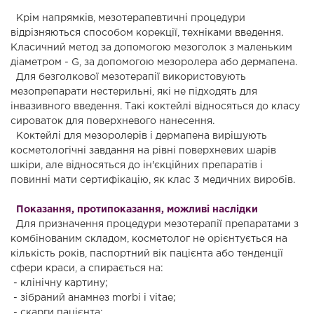
Крім напрямків, мезотерапевтичні процедури
відрізняються способом корекції, техніками введення.
Класичний метод за допомогою мезоголок з маленьким
діаметром - G, за допомогою мезоролера або дермапена.
Для безголкової мезотерапії використовують
мезопрепарати нестерильні, які не підходять для
інвазивного введення. Такі коктейлі відносяться до класу
сироваток для поверхневого нанесення.
Коктейлі для мезоролерів і дермапена вирішують
косметологічні завдання на рівні поверхневих шарів
шкіри, але відносяться до ін'єкційних препаратів і
повинні мати сертифікацію, як клас 3 медичних виробів.
Показання, протипоказання, можливі наслідки
Для призначення процедури мезотерапії препаратами з
комбінованим складом, косметолог не орієнтується на
кількість років, паспортний вік пацієнта або тенденції
сфери краси, а спирається на:
- клінічну картину;
- зібраний анамнез morbi і vitae;
- скарги пацієнта;