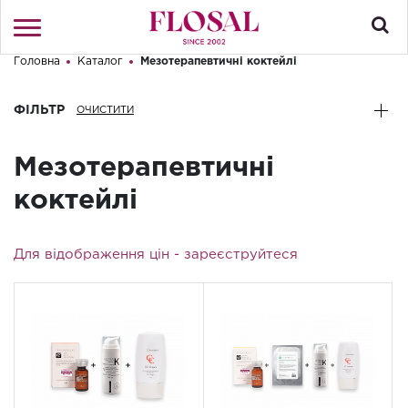
Головна
Каталог
Мезотерапевтичні коктейлі
Привіт! Що Ви шукаєте?
Увійти
/
Реєстрація
ФІЛЬТР
КАТАЛОГ
Мезотерапевтичні
ПРО МАГАЗИН
коктейлі
КОНТАКТИ
Для відображення цін -
зареєструйтеся
ДОСТАВКА І ОПЛАТА
БРЕНДИ
АКЦІЇ