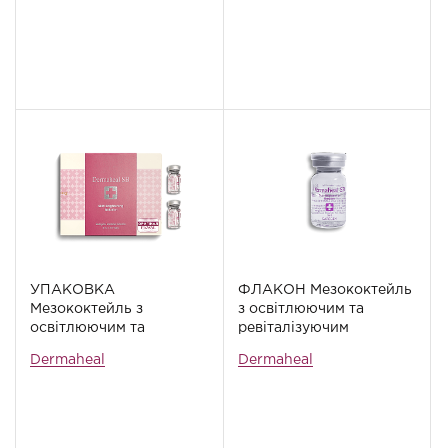
УПАКОВКА
ФЛАКОН Мезококтейль
Мезококтейль з
з освітлюючим та
освітлюючим та
ревіталізуючим
ревіталізуючим
ефектами Dermaheal SB,
Dermaheal
Dermaheal
ефектами Dermaheal SB,
5 мл
10 флаконів