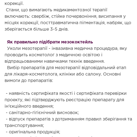
корекції.
Стани, що вимагають медикаментозної терапії
включають: свербіж, стійке почервоніння, висипання у
місцях корекції, посттравматична пігментація, набряк, що
зберігається більше 3-5 днів.
Як правильно підібрати мезококтейль
Уколи мезотерапії - інвазивна медична процедура, яку
проводить косметолог з медичною освітою і
відпрацьованими навичками технік введення.
Вибір препаратів для мезотерапії відповідальний етап
для лікаря-косметолога, клініки або салону. Основні
вимоги до препаратів:
- наявність сертифіката якості і сертифіката перевірки
проекту, які підтверджують реєстрацію препарату для
ін'єкційного введення;
- санітарно-гігієнічний висновок;
- відпуск препаратів з дотриманням правил зберігання та
транспортування;
- оригінальна продукція;