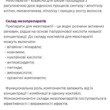
Мезотерапія - корисна для шкіри процедура з
регулюючою дією відносно процесів синтезу і апоптозу
клітин, меланогенеза, ліполізу і процесу росту волосся.
Склад мезопрепаратів
Препарати для мезотерапії - це водні розчини активних
речовин, рідше на основі гіалуронової кислоти низької
концентрації. До складу коктейлів для мезотерапії
можуть включати:
- вітаміни і мінерали;
- коензими;
- нуклеїнові кислоти;
- антиоксиданти;
- пептиди;
- амінокислоти;
- органічні компоненти.
Функціональна роль компонентів залежить від їх
концентрації і комбінації в одному коктейлі.
Монокомпонентні склади мезопрепаратів поступаються в
ефективності і вираженості ефектів.