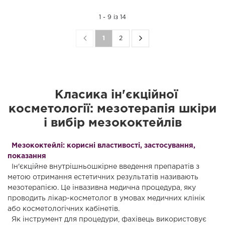
1 - 9 із 14
1
2
Класика ін'єкційної
косметології: мезотерапія шкіри
і вибір мезококтейлів
Мезококтейлі: корисні властивості, застосування,
показання
Ін'єкційне внутрішньошкірне введення препаратів з
метою отримання естетичних результатів називають
мезотерапією. Це інвазивна медична процедура, яку
проводить лікар-косметолог в умовах медичних клінік
або косметологічних кабінетів.
Як інструмент для процедури, фахівець використовує