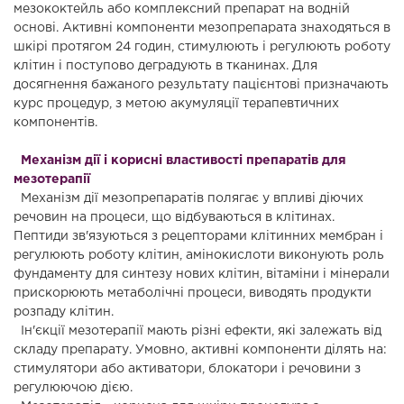
мезококтейль або комплексний препарат на водній
основі. Активні компоненти мезопрепарата знаходяться в
шкірі протягом 24 годин, стимулюють і регулюють роботу
клітин і поступово деградують в тканинах. Для
досягнення бажаного результату пацієнтові призначають
курс процедур, з метою акумуляції терапевтичних
компонентів.
Механізм дії і корисні властивості препаратів для
мезотерапії
Механізм дії мезопрепаратів полягає у впливі діючих
речовин на процеси, що відбуваються в клітинах.
Пептиди зв'язуються з рецепторами клітинних мембран і
регулюють роботу клітин, амінокислоти виконують роль
фундаменту для синтезу нових клітин, вітаміни і мінерали
прискорюють метаболічні процеси, виводять продукти
розпаду клітин.
Ін'єкції мезотерапії мають різні ефекти, які залежать від
складу препарату. Умовно, активні компоненти ділять на:
стимулятори або активатори, блокатори і речовини з
регулюючою дією.