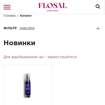
Головна
Каталог
Привіт! Що Ви шукаєте?
Увійти
/
Реєстрація
ФІЛЬТР
КАТАЛОГ
Новинки
ПРО МАГАЗИН
Для відображення цін -
зареєструйтеся
КОНТАКТИ
ДОСТАВКА І ОПЛАТА
БРЕНДИ
АКЦІЇ