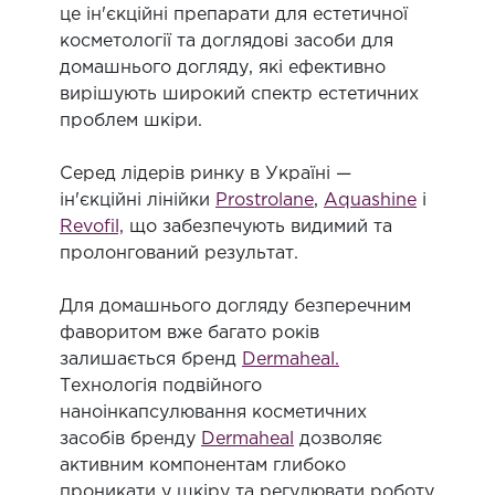
це ін'єкційні препарати для естетичної
косметології та доглядові засоби для
домашнього догляду, які ефективно
вирішують широкий спектр естетичних
проблем шкіри.
Серед лідерів ринку в Україні —
ін'єкційні лінійки
Prostrolane
,
Aquashine
і
Revofil,
що забезпечують видимий та
пролонгований результат.
Для домашнього догляду безперечним
фаворитом вже багато років
залишається бренд
Dermaheal.
Технологія подвійного
наноінкапсулювання косметичних
засобів бренду
Dermaheal
дозволяє
активним компонентам глибоко
проникати у шкіру та регулювати роботу