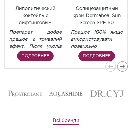
Липолитический
Солнцезащитный
коктейль с
крем Dermaheal Sun
лифтинговым
Screen SPF 50
эффектом Dermaheal
PA+++, 50 мл
Препарат добре
Працює 100% якщо
LL, 5 мл
працює, є тривалий
використовувати
ефект. Після уколів
правильно
може бути більш
Відгуки клієнтів
ПОДРОБНЕЕ
ПОДРОБНЕЕ
тривалий набряк,
позитивні
дотримуйтесь
дозування.
Всі бренди