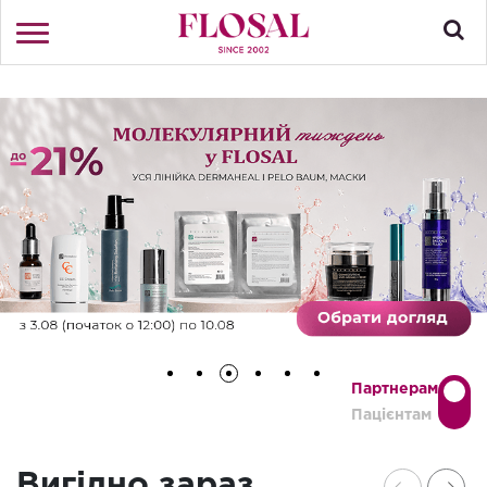
Привіт! Що Ви шукаєте?
Увійти
/
Реєстрація
КАТАЛОГ
ПРО МАГАЗИН
КОНТАКТИ
ДОСТАВКА І ОПЛАТА
БРЕНДИ
Партнерам
АКЦІЇ
Пацієнтам
Вигідно зараз