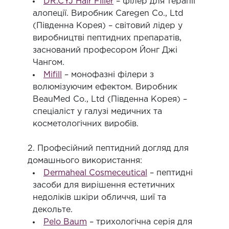
DR.CYJ Hair Filler
– філер для терапії
алопеції. Виробник Caregen Co., Ltd
(Південна Корея) – світовий лідер у
виробництві пептидних препаратів,
заснований професором Йонг Джі
Чангом.
Mifill
– монофазні філери з
волюмізуючим ефектом. Виробник
BeauMed Co., Ltd (Південна Корея) –
спеціаліст у галузі медичних та
косметологічних виробів.
2. Професійний пептидний догляд для
домашнього використання:
Dermaheal Cosmeceutical
– пептидні
засоби для вирішення естетичних
недоліків шкіри обличчя, шиї та
декольте.
Pelo Baum
– трихологічна серія для