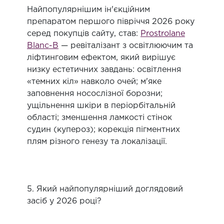
Найпопулярнішим ін'єкційним
препаратом першого півріччя 2026 року
серед покупців сайту, став:
Prostrolane
Blanc-B
— ревіталізант з освітлюючим та
ліфтинговим ефектом, який вирішує
низку естетичних завдань: освітлення
«темних кіл» навколо очей; м'яке
заповнення носослізної борозни;
ущільнення шкіри в періорбітальній
області; зменшення ламкості стінок
судин (купероз); корекція пігментних
плям різного генезу та локалізації.
5. Який найпопулярніший доглядовий
засіб у 2026 році?