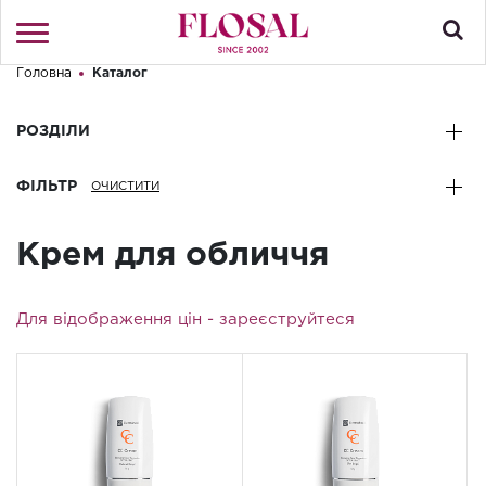
Головна
Каталог
Привіт! Що Ви шукаєте?
Увійти
/
Реєстрація
РОЗДІЛИ
КАТАЛОГ
ФІЛЬТР
ПРО МАГАЗИН
Крем для обличчя
КОНТАКТИ
ДОСТАВКА І ОПЛАТА
Для відображення цін -
зареєструйтеся
БРЕНДИ
АКЦІЇ