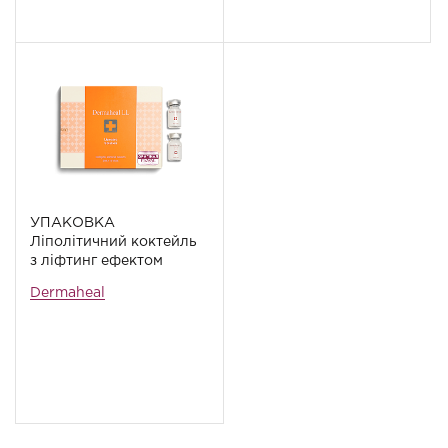
УПАКОВКА
Ліполітичний коктейль
з ліфтинг ефектом
Dermaheal LL, 10
Dermaheal
флаконів