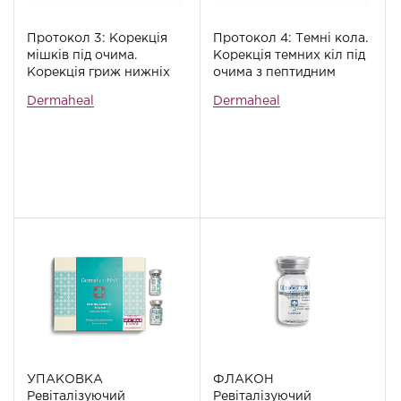
Протокол 3: Корекція
Протокол 4: Темні кола.
мішків під очима.
Корекція темних кіл під
Корекція гриж нижніх
очима з пептидним
повік і маскування
відновленням
Dermaheal
Dermaheal
слідів процедури
УПАКОВКА
ФЛАКОН
Ревіталізуючий
Ревіталізуючий