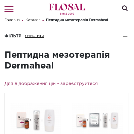
Головна
Каталог
Пептидна мезотерапія Dermaheal
Привіт! Що Ви шукаєте?
Увійти
/
Реєстрація
ФІЛЬТР
КАТАЛОГ
Пептидна мезотерапія
ПРО МАГАЗИН
Dermaheal
КОНТАКТИ
Для відображення цін -
зареєструйтеся
ДОСТАВКА І ОПЛАТА
БРЕНДИ
АКЦІЇ