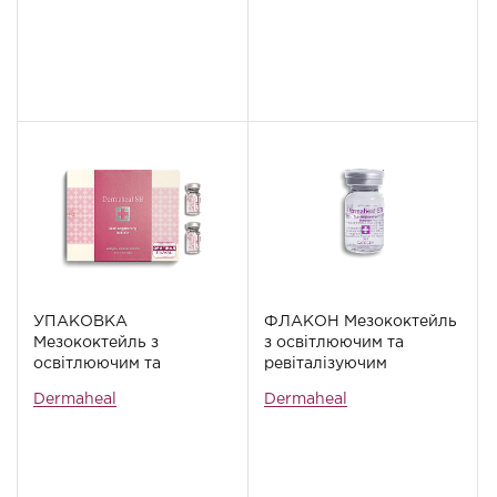
УПАКОВКА
ФЛАКОН Мезококтейль
Мезококтейль з
з освітлюючим та
освітлюючим та
ревіталізуючим
ревіталізуючим
ефектами Dermaheal SB,
Dermaheal
Dermaheal
ефектами Dermaheal SB,
5 мл
10 флаконів