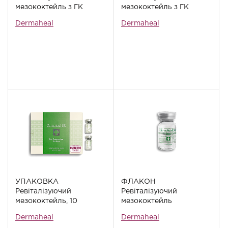
мезококтейль з ГК
мезококтейль з ГК
Dermaheal HSR, 10
Dermaheal HSR, 5 мл
Dermaheal
Dermaheal
флаконів
УПАКОВКА
ФЛАКОН
Ревіталізуючий
Ревіталізуючий
мезококтейль, 10
мезококтейль
флаконів
Dermaheal SR, 5 мл
Dermaheal
Dermaheal