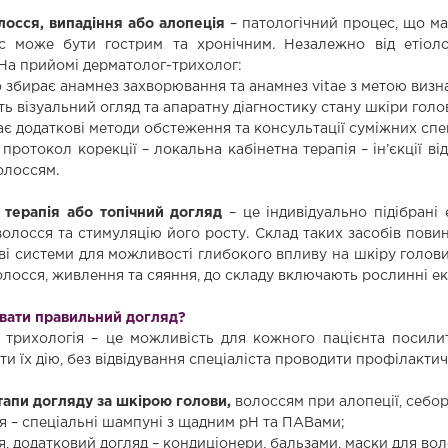
осся, випадіння або алопеція
– патологічний процес, що має
 може бути гострим та хронічним. Незалежно від етіолог
 На прийомі дерматолог-трихолог:
 збирає анамнез захворювання та анамнез vitae з метою визн
ь візуальний огляд та апаратну діагностику стану шкіри голо
 додаткові методи обстеження та консультації суміжних спеці
протокол корекції – локальна кабінетна терапія – ін’єкції в
олоссям.
терапія або топічний догляд
– це індивідуально підібрані
волосся та стимуляцію його росту. Склад таких засобів пови
ві системи для можливості глибокого впливу на шкіру голови
олосся, живлення та сяяння, до складу включають рослинні ек
вати правильний догляд?
ихологія – це можливість для кожного пацієнта посилити
и їх дію, без відвідування спеціаліста проводити профілактич
апи догляду за шкірою голови,
волоссям при алопеції, себор
 – спеціальні шампуні з щадним pH та ПАВами;
, додатковий догляд – кондиціонери, бальзами, маски для вол