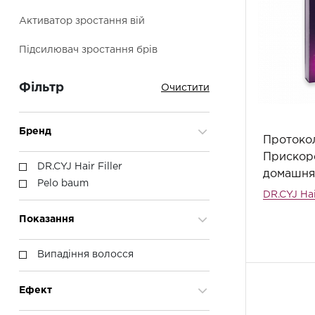
Активатор зростання вій
Підсилювач зростання брів
Фільтр
Бренд
Протокол
Прискоре
DR.CYJ Hair Filler
домашня
Pelo baum
DR.CYJ Hai
Показання
Випадіння волосся
Ефект