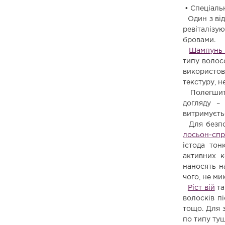
• Спеціаль
Один з від
ревіталізу
бровами.
Шампунь 
типу волосс
використо
текстуру, н
Полегшити
догляду 
витримуєть
Для безпос
лосьон-спр
істода тон
активних к
наносять н
чого, не ми
Ріст вій
т
волосків п
тощо. Для з
по типу туш