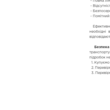
- Повна лін
- Відсутні
- Безпосере
- Помітний
Ефективніс
необхідні 
відповідаю
Безпека 
транспорту
підробок не
1. Купуємо
2. Перевір
3. Перевір