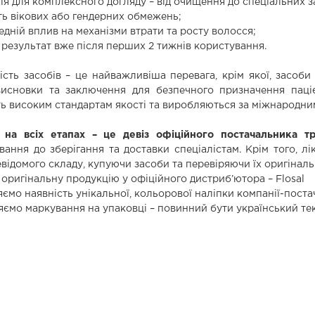
ія для комплексного догляду – від очищення до спеціальних з
сть вікових або гендерних обмежень;
дній вплив на механізми втрати та росту волосся;
 результат вже після перших 2 тижнів користування.
ть засобів – це найважливіша перевага, крім якої, засоб
висновки та заключення для безпечного призначення паці
ть високим стандартам якості та виробляються за міжнародн
на всіх етапах – це девіз офіційного постачальника трих
вання до зберігання та доставки спеціалістам. Крім того, л
відомого складу, купуючи засоби та перевіряючи їх оригінальн
 оригінальну продукцію у офіційного дистриб’ютора – Flosal
яємо наявність унікальної, кольорової наліпки компанії-пост
яємо маркування на упаковці – повинний бути український тек