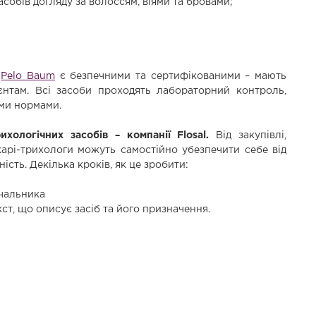
асобів догляду за волоссям, віями та бровами;
и
Pelo Baum
є безпечними та сертифікованими – мають
єнтам. Всі засоби проходять лабораторний контроль,
ими нормами.
ологічних засобів – компанії Flosal.
Від закупівлі,
ікарі-трихологи можуть самостійно убезпечити себе від
ість. Декілька кроків, як це зробити:
ачальника
ст, що описує засіб та його призначення.