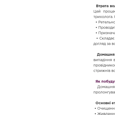
Втрата вол
Цей процес
трихолога.
• Ретельно
• Проводит
• Призначає
• Складає 
догляд за в
Домашня 
випадіння 
провіднико
стрижнів в
Як побуду
Домашня тр
пролонгуват
Основні ет
• Очищення
• Живлення