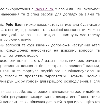
ого використання є
Pelo Baum.
У своїй лінії він включає:
нанесення та 2 спец засоби для догляду за віями та
від
Pelo Baum
може використовуватись для будь-якого
з 4-х пептидів, рослинні та вітамінні компоненти. Можна
або декілька разів на тиждень. Шампунь має гелеву
нних компонентів.
ь волосся та сухі кінчики допоможе наступний етап
m.
Кондиціонер наноситься на довжину волосся та
 під проточною водою.
ихологи призначають 2 рази на день використовувати
рослинних компонентів – екстракт карликової пальми,
 нанесення та формула подвійного наноінкапсулювання
у голови та проявляти терапевтичні ефекти. Лосьон
ми рук шкіру голови для кращого розподілення. Після
m
– два засоби, що сприяють відновлення росту дрібних
 брів, регулярне використання декоративної косметики
й наноситься як підводка для очей, а для брів – щіточка