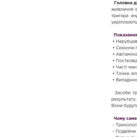
Головна д
живлення ф
тригера ан
укріплюють
Показання
• Нерубцеві
• Сезонне п
• Авітамін
• Посткові
• Часті ман
• Тонке, мл
• Випадіння
Засоби три
результату
Вони будут
Чому саме
- Трихолог
- Подвійне