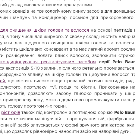
ний догляд високоактивними препаратами.
омих брендів на трихологічному ринку засобів для домашнь
ючий шампунь та кондиціонер, лосьйон для прикореневого 
для очищення шкіри голови та волосся
на основі пептидів 
я, в тому числі для жирного. У своєму складі містить набір і
вувати для щоденного очищення шкіри голови та волосся 
е містить шкідливих консервантів та має легкий аромат росли
 розчісування, додати блиск волоссю, зволожити стрижен
–
кондиціонування ревіталізуючим засобом
серії Pelo Bau
ся експозиція 5-10 хвилин, після чого ретельно промивається
ереднього впливу на шкіру голови та цибулини волосся тр
ей,
що містить висококонцентрований розчин пептидів, ряд 
колистого, портулаку, туї, горця та біотин. Прикореневе
омпонентів, дозволяють засобу глибоко проникати у шкір
а прикореневу зону, можна додатково промасажувати пальця
ють голову протягом 4-х годин.
а
ріст брів
також під контролем з пептидною серією
Pelo Bau
ісля естетичних маніпуляцій – нарощування вій, фарбування
они вій засіб випускається у формі зручного аплікатора, яки
і, що дозволяє рівномірно наносити засіб на надбрівні дуги.