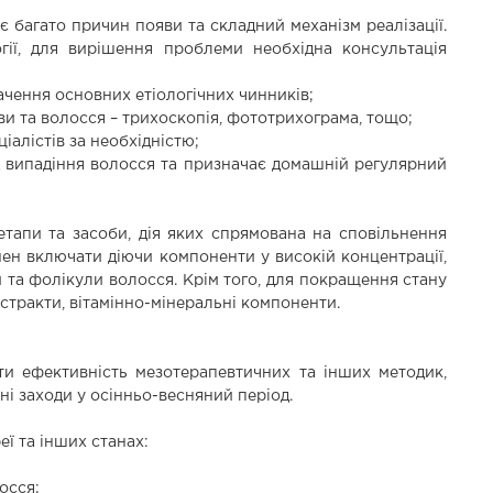
 багато причин появи та складний механізм реалізації.
ії, для вирішення проблеми необхідна консультація
ачення основних етіологічних чинників;
ви та волосся – трихоскопія, фототрихограма, тощо;
алістів за необхідністю;
ід випадіння волосся та призначає домашній регулярний
 етапи та засоби, дія яких спрямована на сповільнення
нен включати діючи компоненти у високій концентрації,
 та фолікули волосся. Крім того, для покращення стану
стракти, вітамінно-мінеральні компоненти.
 ефективність мезотерапевтичних та інших методик,
ні заходи у осінньо-весняний період.
еї та інших станах:
осся;