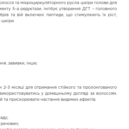
олосся та мікроциркуляторного русла шкіри голови для
нту 5-а редуктази, інгібує утворення ДГТ – головного
брів та вій включені пептиди, що стимулюють їх ріст,
 шкіри.
ня, завивки, інше;
 2-3 місяці для отримання стійкого та пролонгованого
 використовуватись у домашньому догляді за волоссям.
й та прискорювати настання видимих ефектів.
аду;
 речовин;