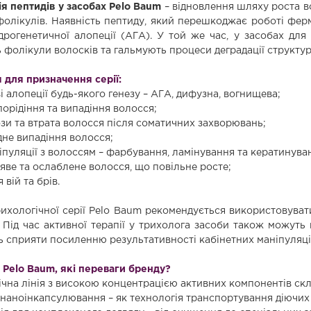
ія пептидів у засобах Pelo Baum
– відновлення шляху роста в
олікулів. Наявність пептиду, який перешкоджає роботі ферме
дрогенетичної алопеції (АГА). У той же час, у засобах для 
 фолікули волосків та гальмують процеси деградації структур
 для призначення серії:
 алопеції будь-якого генезу – АГА, дифузна, вогнищева;
орідіння та випадіння волосся;
ози та втрата волосся після соматичних захворювань;
дне випадіння волосся;
іпуляції з волоссям – фарбування, ламінування та кератинуван
яве та ослаблене волосся, що повільне росте;
 вій та брів.
хологічної серії Pelo Baum рекомендується використовувати
. Під час активної терапії у трихолога засоби також можуть
ь сприяти посиленню результативності кабінетних маніпуляці
 Pelo Baum, які переваги бренду?
ічна лінія з високою концентрацією активних компонентів скл
 наноінкапсулювання – як технологія транспортування діючих