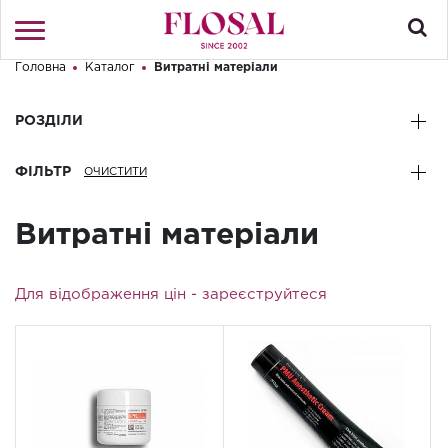
Головна
Каталог
Витратні матеріали
Привіт! Що Ви шукаєте?
Увійти
/
Реєстрація
РОЗДІЛИ
КАТАЛОГ
ФІЛЬТР
ПРО МАГАЗИН
Витратні матеріали
КОНТАКТИ
ДОСТАВКА І ОПЛАТА
Для відображення цін -
зареєструйтеся
БРЕНДИ
АКЦІЇ