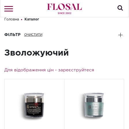
Головна
Каталог
Привіт! Що Ви шукаєте?
Увійти
/
Реєстрація
ФІЛЬТР
КАТАЛОГ
Зволожуючий
ПРО МАГАЗИН
Для відображення цін -
зареєструйтеся
КОНТАКТИ
ДОСТАВКА І ОПЛАТА
БРЕНДИ
АКЦІЇ