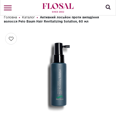
Головна
Каталог
Активний лосьйон проти випадіння
Привіт! Що Ви шукаєте?
волосся Pelo Baum Hair Revitalizing Solution, 60 мл
Увійти
/
Реєстрація
КАТАЛОГ
ПРО МАГАЗИН
КОНТАКТИ
ДОСТАВКА І ОПЛАТА
БРЕНДИ
АКЦІЇ