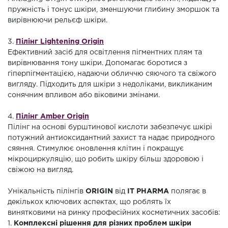
пружність і тонус шкіри, зменшуючи глибину зморшок та
вирівнюючи рельєф шкіри.
3.
Пілінг Lightening Origin
Ефективний засіб для освітлення пігментних плям та
вирівнювання тону шкіри. Допомагає боротися з
гіперпігментацією, надаючи обличчю сяючого та свіжого
вигляду. Підходить для шкіри з недоліками, викликаним
сонячним впливом або віковими змінами.
4.
Пілінг Amber Origin
Пілінг на основі бурштинової кислоти забезпечує шкірі
потужний антиоксидантний захист та надає природного
сяяння. Стимулює оновлення клітин і покращує
мікроциркуляцію, що робить шкіру більш здоровою і
свіжою на вигляд.
Унікальність пілінгів
ORIGIN
від
IT PHARMA
полягає в
декількох ключових аспектах, що роблять їх
винятковими на ринку професійних косметичних засобів:
1.
Комплексні рішення для різних проблем шкіри