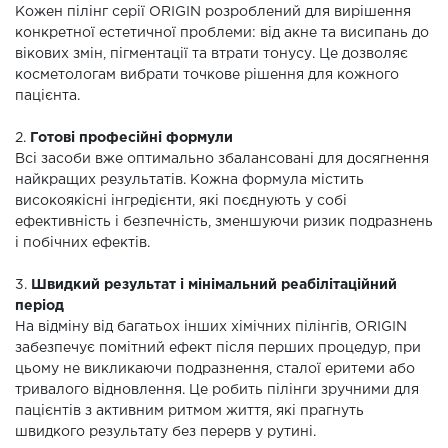
Кожен пілінг серії ORIGIN розроблений для вирішення
конкретної естетичної проблеми: від акне та висипань до
вікових змін, пігментації та втрати тонусу. Це дозволяє
косметологам вибрати точкове рішення для кожного
пацієнта.
2.
Готові професійні формули
Всі засоби вже оптимально збалансовані для досягнення
найкращих результатів. Кожна формула містить
високоякісні інгредієнти, які поєднують у собі
ефективність і безпечність, зменшуючи ризик подразнень
і побічних ефектів.
3.
Швидкий результат і мінімальний реабілітаційний
період
На відміну від багатьох інших хімічних пілінгів, ORIGIN
забезпечує помітний ефект після перших процедур, при
цьому не викликаючи подразнення, сталої еритеми або
тривалого відновлення. Це робить пілінги зручними для
пацієнтів з активним ритмом життя, які прагнуть
швидкого результату без перерв у рутині.