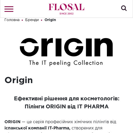
Головна
Бренди
Origin
Привіт! Що Ви шукаєте?
Увійти
/
Реєстрація
КАТАЛОГ
ПРО МАГАЗИН
КОНТАКТИ
Origin
ДОСТАВКА І ОПЛАТА
БРЕНДИ
Ефективні рішення для косметологів:
Пілінги ORIGIN від IT PHARMA
АКЦІЇ
ORIGIN
— це серія професійних хімічних пілінгів від
іспанської компанії IT-Pharma,
створених для