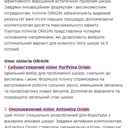
ефективного вирішення естетичних проблем шкіри.
Завдяки інноваційним формулам і високоякісним
інгредієнтам, пілінги ORIGIN забезпечують видимий
результат вже після перших процедур, допомагаючи
косметологам досягти максимального ефекту.
Палітра пілінгів ORIGIN представлена чотирма
основними напрямками, які дозволяють вибрати
оптимальний варіант для кожного типу шкіри та її
потреб.
Опис пілінгів ORIGIN:
1.
Себорегулюючий пілінг Purifying Origin
Ідеальний вибір для проблемної шкіри, схильної до
висипань і акне. Формула пілінгу спрямована на
регулювання роботи сальних залоз, зменшення запалень
та профілактику нових висипів. Допомагає вирівняти та
покращити загальний стан шкіри.
2.
Омолоджуючий пілінг Antiaging Origin
Цей пілінг спеціально розроблений для боротьби з
віковими змінами шкіри. Завдяки активним компонентам,
Antiaging Origin стимулює регенерацію клітин, підвищує