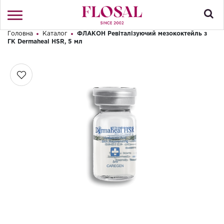
Головна
Каталог
ФЛАКОН Ревіталізуючий мезококтейль з
Привіт! Що Ви шукаєте?
ГК Dermaheal HSR, 5 мл
Увійти
/
Реєстрація
КАТАЛОГ
ПРО МАГАЗИН
КОНТАКТИ
ДОСТАВКА І ОПЛАТА
БРЕНДИ
АКЦІЇ