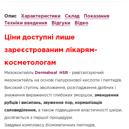
Опис
Характеристики
Склад
Показання
Техніки введення
Відгуки
Відео
Ціни доступні лише
зареєстрованим лікарям-
косметологам
Мезококтейль
Dermaheal HSR
- ревіталізуючий
мезококтейль на основі гіалуронової кислоти і пептидів.
Високий ступінь зволоження, розгладження дрібних і
зниження вираженості глибоких зморшок,
зменшення
рубців і висипань, звуження пор, нормалізація
саловиділення,
а також підвищення еластичності шкіри,
досягається з першої процедури.
Завдяки комплексу біоміметичних пептидів,