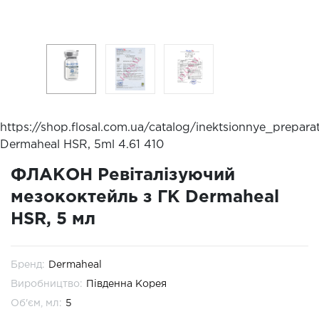
https://shop.flosal.com.ua/catalog/inektsionnye_prepar
Dermaheal HSR, 5ml
4.61
410
ФЛАКОН Ревіталізуючий
мезококтейль з ГК Dermaheal
HSR, 5 мл
Бренд:
Dermaheal
Виробництво:
Південна Корея
Об'єм, мл:
5