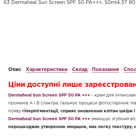
63 Dermaheal Sun Screen SPF 50 PA+++, 50ml
4.37
80
Опис
Характеристики
Склад
Показання
Спос
Ціни доступні лише зареєстрова
Dermaheal Sun Screen SPF 50 PA +++
- крем для інтенсив
променів А і В спектра, гальмує процеси фотостаріння. Н
появу
гіперпігментації, сприяє оновленню клітин шкіри і
Dermaheal Sun Screen SPF 50 PA +++
зменшує згубний впл
перешкоджає утворенню зморшок, має легку текстуру, 