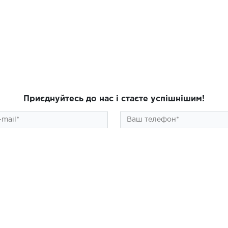
Приєднуйтесь до нас і стаєте успішнішим!
ПІДПИСАТИСЯ
алог
Інформація
ційні препарати
Про магазин
околи FLOSAL
Контакти