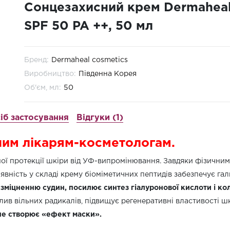
Сонцезахисний крем Dermaheal
SPF 50 PA ++, 50 мл
Бренд:
Dermaheal cosmetics
Виробництво:
Південна Корея
Об'єм, мл:
50
іб застосування
Відгуки (1)
ним лікарям-косметологам.
ної протекції шкіри від УФ-випромінювання. Завдяки фізични
аявність у складі крему біоміметичних пептидів забезпечує г
 зміцненню судин, посилює синтез гіалуронової кислоти і ко
ив вільних радикалів, підвищує регенеративні властивості ш
не створює «ефект маски».