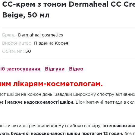
СС-крем з тоном Dermaheal СС Cr
Beige, 50 мл
Бренд:
Dermaheal cosmetics
Виробництво:
Південна Корея
Об'єм, мл:
50
іб застосування
Відгуки
Відео
ним лікарям-косметологам.
ст шкіри на кожен день. Завдяки широкому спектру активних 
 і маскує недосконалості шкіри.
Біоміметичні пептиди в ск
ести активні речовини крему глибоко в шкіру,
інтенсивно зв
ують будь-які недосконалості шкіри протягом 12 годин,
без 