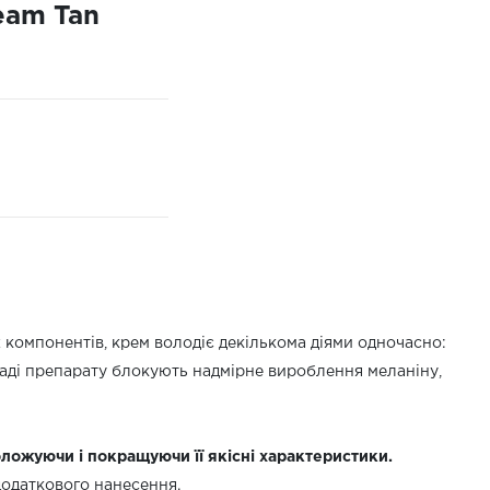
eam Tan
компонентів, крем володіє декількома діями одночасно:
ладі препарату блокують надмірне вироблення меланіну,
оложуючи і покращуючи її якісні характеристики.
додаткового нанесення.