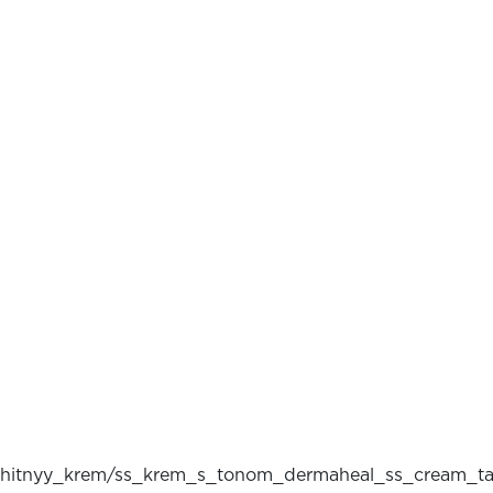
zashchitnyy_krem/ss_krem_s_tonom_dermaheal_ss_cream_