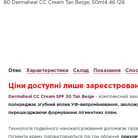
80 Dermaheal СС Cream Tan Beige, 50ml
4.46
126
Опис
Характеристики
Склад
Показання
Спос
Ціни доступні лише зареєстрова
Dermaheal CC Сream SPF 30 Tan Beige
- комплексний захи
попереджає згубний вплив УФ-випромінювання, зволожує
перешкоджаючи формуванню пігментних плям.
Технологія подвійного нанокапсулювання допомагає пров
Пігменти крему підлаштовуються під тон обличчя,
прихов