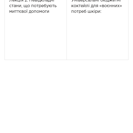
Лекція 2. Невідкладні
Універсальні бюджетні
стани, що потребують
коктейлі для «воєнних»
миттєвої допомоги
потреб шкіри:
Dermaheal HSR та
Dermaheal SR