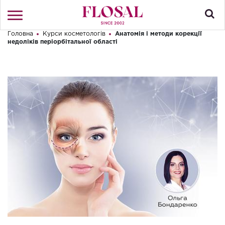
Головна
Курси косметологів
Анатомія і методи корекції
Привіт! Що Ви шукаєте?
недоліків періорбітальної області
Увійти
/
Реєстрація
КАТАЛОГ
ПРО МАГАЗИН
КОНТАКТИ
ДОСТАВКА І ОПЛАТА
БРЕНДИ
АКЦІЇ