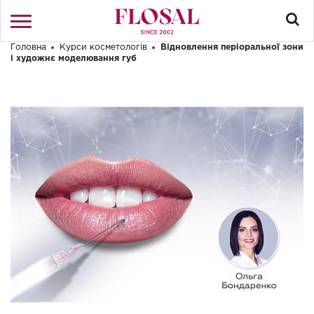
Головна
Курси косметологів
Відновлення періоральної зони
Привіт! Що Ви шукаєте?
і художнє моделювання губ
Увійти
/
Реєстрація
КАТАЛОГ
ПРО МАГАЗИН
КОНТАКТИ
ДОСТАВКА І ОПЛАТА
БРЕНДИ
АКЦІЇ