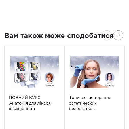
Вам також може сподобатися
ПОВНИЙ КУРС:
Топическая терапия
Анатомія для лікаря-
эстетических
ін'єкціоніста
недостатков
периорбитальной
области_ru|Топічна
терапія естетичних