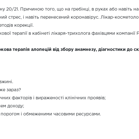
ону 20/21. Причиною того, що на гребінці, в руках або навіть 
ний стрес, і навіть перенесений коронавірус. Лікар-косметол
тодів корекції.
кової терапії в кабінеті лікаря-трихолога фахівцями компанії
кова терапія алопецій від збору анамнезу, діагностики до с
вжині.
вже зараз?
них факторів і вираженості клінічних проявів;
нем доходу;
м порогом і обмеженими часовими ресурсами.