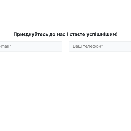
Приєднуйтесь до нас і стаєте успішнішим!
ПІДПИСАТИСЯ
алог
Інформація
ційні препарати
Про магазин
околи FLOSAL
Контакти
нги new!
Доставка і оплата
яд за обличчям
Бренди