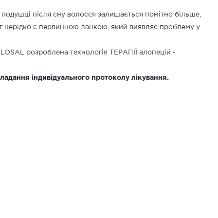
на подушці після сну волосся залишається помітно більше,
ог нерідко є первинною ланкою, який виявляє проблему у
 FLOSAL розроблена технологія ТЕРАПІЇ алопецій -
кладання індивідуального протоколу лікування.