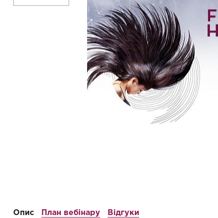
Опис
План вебінару
Відгуки