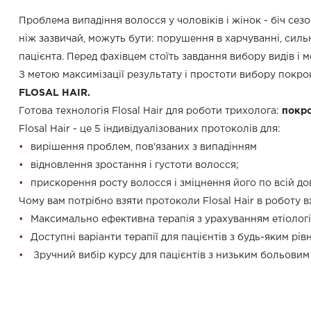
Проблема випадіння волосся у чоловіків і жінок - біч сез
ніж зазвичай, можуть бути: порушення в харчуванні, силь
пацієнта. Перед фахівцем стоїть завдання вибору видів і ме
З метою максимізації результату і простоти вибору покро
FLOSAL HAIR.
Готова технологія Flosal Hair для роботи трихолога:
покро
Flosal Hair - це 5 індивідуалізованих протоколів для:
вирішення проблем, пов'язаних з випадінням
відновлення зростання і густоти волосся;
прискорення росту волосся і зміцнення його по всій до
Чому вам потрібно взяти протоколи Flosal Hair в роботу 
Максимально ефективна терапія з урахуванням етіологіч
Доступні варіанти терапії для пацієнтів з будь-яким рів
Зручний вибір курсу для пацієнтів з низьким больови