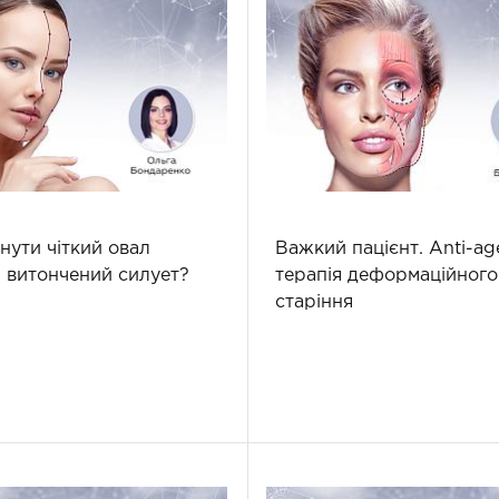
нути чіткий овал
Важкий пацієнт. Аnti-ag
і витончений силует?
терапія деформаційного
старіння