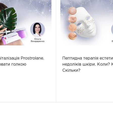
італізація Prostrolane.
Пептидна терапія естет
ювати голкою
недоліків шкіри. Коли? 
Скільки?