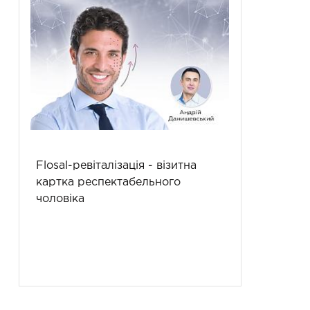
Flosal-ревіталізація - візитна
картка респектабельного
чоловіка