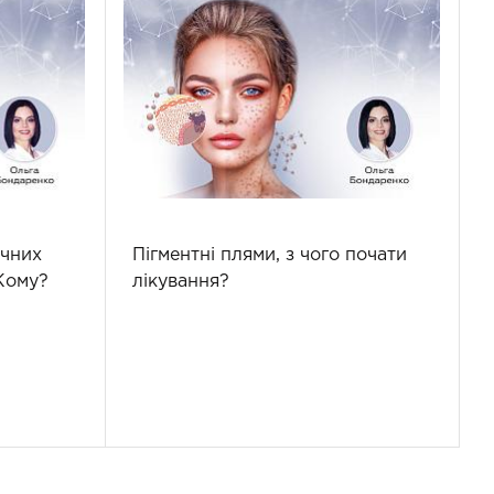
ичних
Пігментні плями, з чого почати
Кому?
лікування?