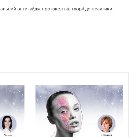
альний анти-ейдж протокол від теорії до практики.