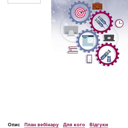
Опис
План вебінару
Для кого
Відгуки