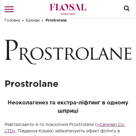
Головна
Бренди
Prostrolane
Привіт! Що Ви шукаєте?
Увійти
/
Реєстрація
КАТАЛОГ
ПРО МАГАЗИН
КОНТАКТИ
Prostrolane
ДОСТАВКА І ОПЛАТА
БРЕНДИ
Неоколагенез та екстра-ліфтинг в одному
шприці
АКЦІЇ
Ревіталізанти 4-го покоління Prostrolane (
«Caregen Co.,
LTD»,
Південна Корея) забезпечують ефект філінгу в