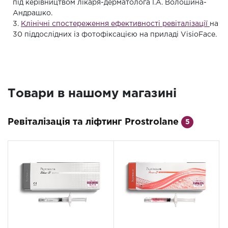
під керівництвом лікаря-дерматолога І.А. Волошина-
Андрашко.
3.
Клінічні спостереження ефективності ревіталізації
на
30 піддослідних із фотофіксацією на приладі VisioFace.
Товари в нашому магазині
Ревіталізація та ліфтинг Prostrolane
5
AКЦИЯ
AКЦИЯ