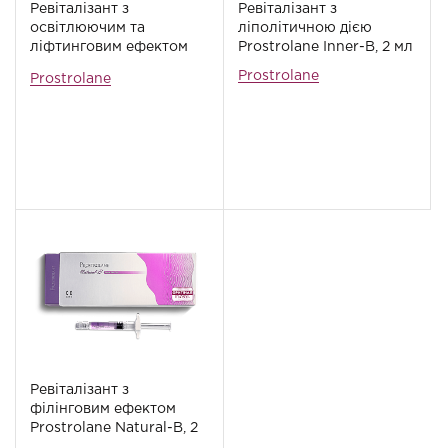
Ревіталізант з
Ревіталізант з
освітлюючим та
ліполітичною дією
ліфтинговим ефектом
Prostrolane Inner-B, 2 мл
Prostrolane Blanc-B, 2
Prostrolane
Prostrolane
мл
AКЦИЯ
Ревіталізант з
філінговим ефектом
Prostrolane Natural-B, 2
мл