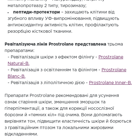
металопротеазу 2 типу, тирозиназу;
пептиди-протектори
– захищають клітини від
згубного впливу УФ-випромінювання, підвищують
антиоксидантну активність клітин, профілактують
резорбцію кісткової тканини.
Ревіталізуюча лінія Prostrolane представлена
трьома
препаратами:
- Ревіталізація шкіри з ефектом філінгу -
Prostrolane
Natural-B.
- Ревіталізація з освітленням та філінгом -
Prostrolane
Blanc-B.
- Ревіталізація з ліполітичною дією -
Prostrolane Inner-B.
Препарати Prostrolane рекомендовані для усунення
ознак старіння шкіри, зменшення зморшок та
гіперпігментації, а також для корекції носослізної
борозни й «темних кіл» під очима. Вони допомагають
вирівняти тон, підвищити еластичність шкіри й борються
з гравітаційним птозом та локальними жировими
відкладеннями.