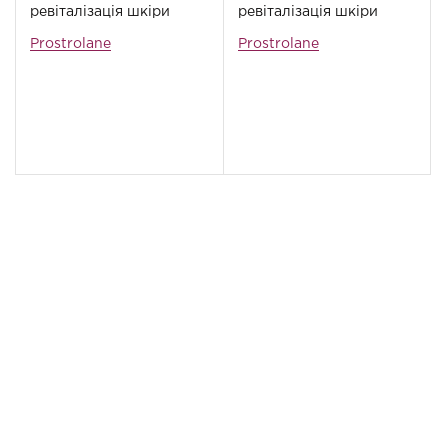
ревіталізація шкіри
ревіталізація шкіри
після UV
після UV
Prostrolane
Prostrolane