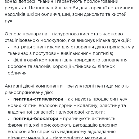
зонах депресії тканин і гарантують пролонгований
результат. Це інноваційні засоби для корекції естетичних
недоліків шкіри обличчя, шиї, зони декольте та кистей
рук.
Основа препаратів – гіалуронова кислота з частково
стабілізованою молекулою, яка виконує кілька функцій:
матриця з пептидами для створення депо препарату у
тканинах з поступовим вивільненням пептидів;
філінговий компонент для природного заповнення
борозен та заломів, корекції «тіньових» ділянок
обличчя.
Активні діючі компоненти – регуляторні пептиди мають
різноспрямовану дію:
пептиди-стимулятори
– активують процес синтезу
нових клітин, волокон дерми – колагену, еластину та
ендогенної (власної) гіалуронової кислоти;
пептиди-блокатори
– пригнічують активність
ферментів, які прискорюють деградацію власних
волокон або сприяють надмірному відкладанню
пігменту меланіну – гіалуронідазу, матричну