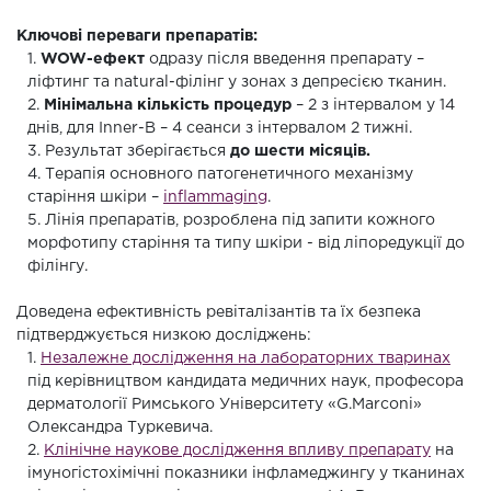
Ключові переваги препаратів:
1.
WOW-ефект
одразу після введення препарату –
ліфтинг та natural-філінг у зонах з депресією тканин.
2.
Мінімальна кількість процедур
– 2 з інтервалом у 14
днів, для Inner-B – 4 сеанси з інтервалом 2 тижні.
3. Результат зберігається
до шести місяців.
4. Терапія основного патогенетичного механізму
старіння шкіри –
inflammaging
.
5. Лінія препаратів, розроблена під запити кожного
морфотипу старіння та типу шкіри - від ліпоредукції до
філінгу.
Доведена ефективність ревіталізантів та їх безпека
підтверджується низкою досліджень:
1.
Незалежне дослідження на лабораторних тваринах
під керівництвом кандидата медичних наук, професора
дерматології Римського Університету «G.Marconi»
Олександра Туркевича.
2.
Клінічне наукове дослідження впливу препарату
на
імуногістохімічні показники інфламеджингу у тканинах