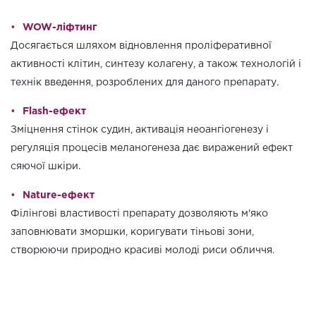
WOW-ліфтинг
Досягається шляхом відновлення проліферативної
активності клітин, синтезу колагену, а також технологій і
технік введення, розроблених для даного препарату.
Flash-ефект
Зміцнення стінок судин, активація неоангіогенезу і
регуляція процесів меланогенеза дає виражений ефект
сяючої шкіри.
Naturе-ефект
Філінгові властивості препарату дозволяють м'яко
заповнювати зморшки, коригувати тіньові зони,
створюючи природно красиві молоді риси обличчя.