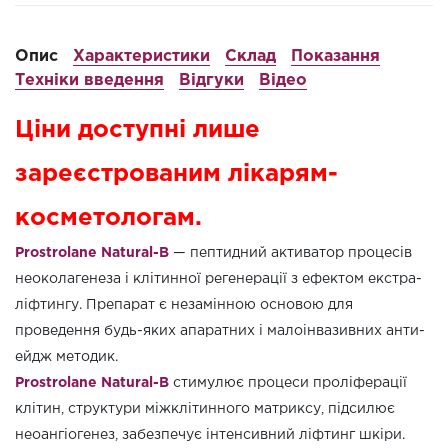
Опис
Характеристики
Склад
Показання
Техніки введення
Відгуки
Відео
Ціни доступні лише
зареєстрованим лікарям-
косметологам.
Prostrolane Natural-B
— пептидний активатор процесів
неоколагенеза і клітинної регенерації з ефектом екстра-
ліфтингу. Препарат є незамінною основою для
проведення будь-яких апаратних і малоінвазивних анти-
ейдж методик.
Prostrolane Natural-B
стимулює процеси проліферації
клітин, структури міжклітинного матриксу, підсилює
неоангіогенез, забезпечує інтенсивний ліфтинг шкіри.