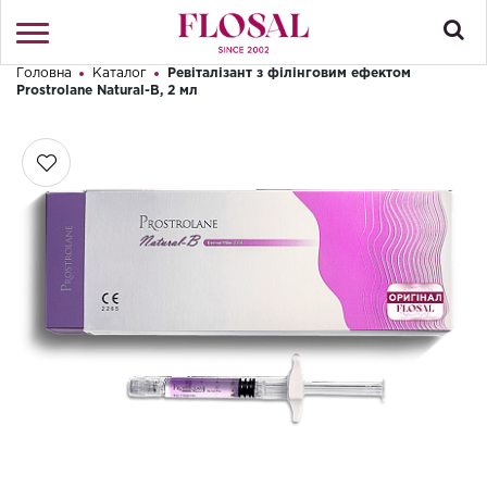
Головна
Каталог
Ревіталізант з філінговим ефектом
Привіт! Що Ви шукаєте?
Prostrolane Natural-B, 2 мл
Увійти
/
Реєстрація
КАТАЛОГ
ПРО МАГАЗИН
КОНТАКТИ
ДОСТАВКА І ОПЛАТА
БРЕНДИ
АКЦІЇ