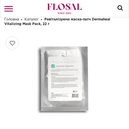
Головна
Каталог
Ревіталізуюча маска-патч Dermaheal
Привіт! Що Ви шукаєте?
Vitalizing Mask Pack, 22 г
Увійти
/
Реєстрація
КАТАЛОГ
ПРО МАГАЗИН
КОНТАКТИ
ДОСТАВКА І ОПЛАТА
БРЕНДИ
АКЦІЇ