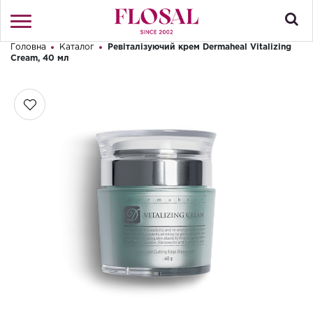
Головна
Каталог
Ревіталізуючий крем Dermaheal Vitalizing
Привіт! Що Ви шукаєте?
Cream, 40 мл
Увійти
/
Реєстрація
КАТАЛОГ
ПРО МАГАЗИН
КОНТАКТИ
ДОСТАВКА І ОПЛАТА
БРЕНДИ
АКЦІЇ