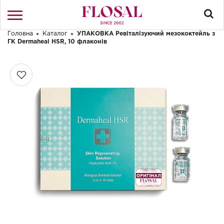
Головна
Каталог
УПАКОВКА Ревіталізуючий мезококтейль з
Привіт! Що Ви шукаєте?
ГК Dermaheal HSR, 10 флаконів
Увійти
/
Реєстрація
КАТАЛОГ
ПРО МАГАЗИН
КОНТАКТИ
ДОСТАВКА І ОПЛАТА
БРЕНДИ
АКЦІЇ