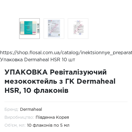
https://shop.flosal.com.ua/catalog/inektsionnye_prepa
Упаковка Dermaheal HSR 10 шт
УПАКОВКА Ревіталізуючий
мезококтейль з ГК Dermaheal
HSR, 10 флаконів
Бренд:
Dermaheal
Виробництво:
Південна Корея
Об'єм, мл:
10 флаконів по 5 мл