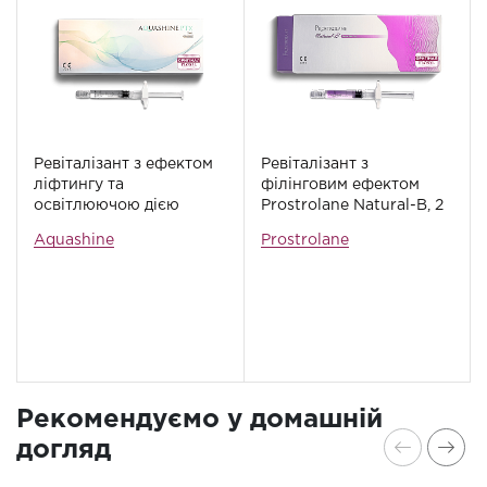
Ревіталізант з ефектом
Ревіталізант з
ліфтингу та
філінговим ефектом
освітлюючою дією
Prostrolane Natural-B, 2
Aquashine PTx, 2 мл
мл
Aquashine
Prostrolane
Рекомендуємо у домашній
догляд