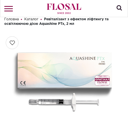
Головна
Каталог
Ревіталізант з ефектом ліфтингу та
Привіт! Що Ви шукаєте?
освітлюючою дією Aquashine PTx, 2 мл
Увійти
/
Реєстрація
КАТАЛОГ
ПРО МАГАЗИН
КОНТАКТИ
ДОСТАВКА І ОПЛАТА
БРЕНДИ
АКЦІЇ