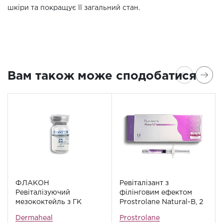
шкіри та покращує її загальний стан.
Вам також може сподобатися
ФЛАКОН
Ревіталізант з
Ревіталізуючий
філінговим ефектом
мезококтейль з ГК
Prostrolane Natural-B, 2
Dermaheal HSR, 5 мл
мл
Dermaheal
Prostrolane