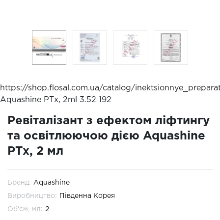
https://shop.flosal.com.ua/catalog/inektsionnye_prepar
Aquashine РТx, 2ml
3.52
192
Ревіталізант з ефектом ліфтингу
та освітлюючою дією Aquashine
PTx, 2 мл
Бренд:
Aquashine
Виробництво:
Південна Корея
Об'єм, мл:
2