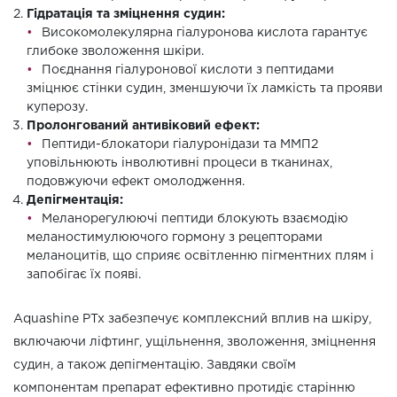
Гідратація та зміцнення судин:
Високомолекулярна гіалуронова кислота гарантує
глибоке зволоження шкіри.
Поєднання гіалуронової кислоти з пептидами
зміцнює стінки судин, зменшуючи їх ламкість та прояви
куперозу.
Пролонгований антивіковий ефект:
Пептиди-блокатори гіалуронідази та ММП2
уповільнюють інволютивні процеси в тканинах,
подовжуючи ефект омолодження.
Депігментація:
Меланорегулюючі пептиди блокують взаємодію
меланостимулюючого гормону з рецепторами
меланоцитів, що сприяє освітленню пігментних плям і
запобігає їх появі.
Aquashine PTx забезпечує комплексний вплив на шкіру,
включаючи ліфтинг, ущільнення, зволоження, зміцнення
судин, а також депігментацію. Завдяки своїм
компонентам препарат ефективно протидіє старінню